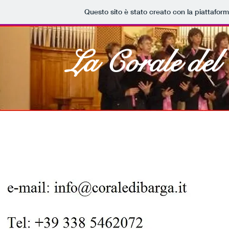
Questo sito è stato creato con la piattafor
​La Corale de
Home
Chi siamo
Il Direttore
La nostra 